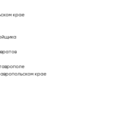
ьском крае
ройщика
звратов
Ставрополе
тавропольском крае