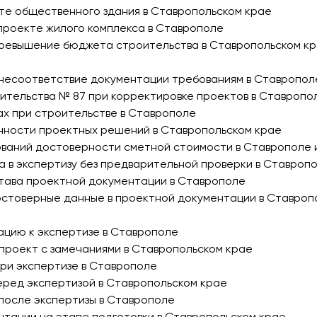
кте общественного здания в Ставропольском крае
 проекте жилого комплекса в Ставрополе
превышение бюджета строительства в Ставропольском к
 несоответствие документации требованиям в Ставропол
ительства № 87 при корректировке проектов в Ставропо
ах при строительстве в Ставрополе
нности проектных решений в Ставропольском крае
ований достоверности сметной стоимости в Ставрополе 
та в экспертизу без предварительной проверки в Ставроп
става проектной документации в Ставрополе
достоверные данные в проектной документации в Ставроп
ацию к экспертизе в Ставрополе
а проект с замечаниями в Ставропольском крае
при экспертизе в Ставрополе
еред экспертизой в Ставропольском крае
 после экспертизы в Ставрополе
нтации на этапе подготовки в Ставропольском крае