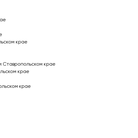
рае
е
льском крае
и Ставропольском крае
ольском крае
ольском крае