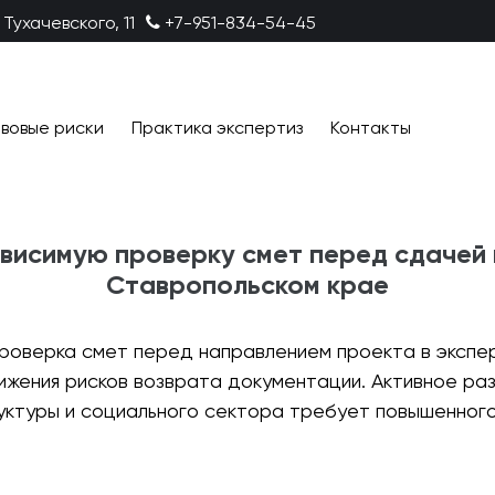
 Тухачевского, 11
+7-951-834-54-45
вовые риски
Практика экспертиз
Контакты
висимую проверку смет перед сдачей 
Ставропольском крае
проверка смет перед направлением проекта в экспе
ижения рисков возврата документации. Активное ра
уктуры и социального сектора требует повышенного