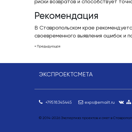
риски возвратов и способствует точн
Рекомендация
В Ставропольском крае рекомендуется
своевременного выявления ошибок и 
« Предыдующая
ЭКСПРОЕКТСМЕТА
+79518345445
exps@emailt.ru
© 2014-
2026
Экспертиза проектов и смет в Ставропо